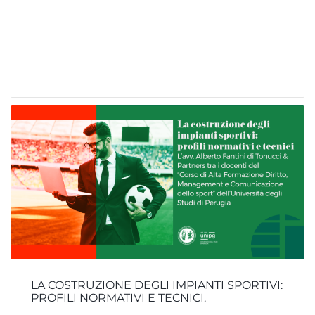
LA COSTRUZIONE DEGLI IMPIANTI SPORTIVI:
PROFILI NORMATIVI E TECNICI.