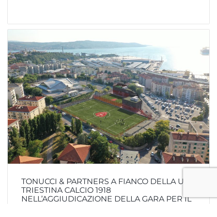
TONUCCI & PARTNERS A FIANCO DELLA U.S.
TRIESTINA CALCIO 1918
NELL’AGGIUDICAZIONE DELLA GARA PER IL
NUOVO CENTRO SPORTIVO “G. FERRINI”.