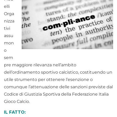
elli
Orga
nizza
tivi
assu
mon
o
sem
pre maggiore rilevanza nell’ambito
dell’ordinamento sportivo calcistico, costituendo un
utile strumento per ottenere l’esenzione o
comunque l’attenuazione delle sanzioni previste dal
Codice di Giustizia Sportiva della Federazione Italia
Gioco Calcio.
IL FATTO: