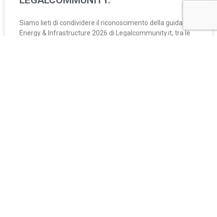
LEGALCOMMUNITY.
Siamo lieti di condividere il riconoscimento della guida
Energy & Infrastructure 2026 di Legalcommunity.it, tra le
principali directory
LEGGI DI PIÙ »
21 aprile 2026
IL NORDEST FA ROTTA SUI BALCANI.
L’EVENTO DI TONUCCI & PARTNERS
ACCENDE UN FARO SULLE
OPPORTUNITÀ DELL’AREA: DALLE
INFRASTRUTTURE ALL’ENERGIA,
COSA C’È DA FARE.