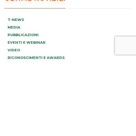
T-NEWS
MEDIA
PUBBLICAZIONI
EVENTI E WEBINAR
VIDEO
RICONOSCIMENTI E AWARDS
PREV
NEXT
info@tonucci.com |
Webmail
| C.F./P.IVA 05008211004