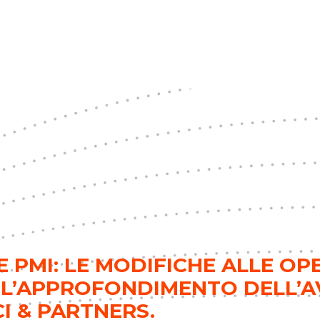
 PMI: LE MODIFICHE ALLE OPE
 L’APPROFONDIMENTO DELL’
I & PARTNERS.