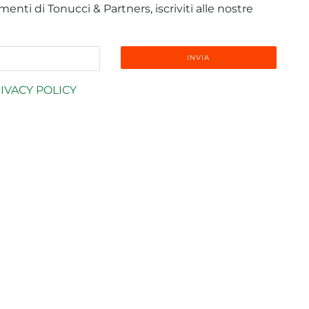
enti di Tonucci & Partners, iscriviti alle nostre
IVACY POLICY
info@tonucci.com |
Webmail
| C.F./P.IVA 05008211004
y Profile
|
Governance
|
Codice Deontologico Forense
|
Codi
Privacy Policy
|
Cookie Policy
|
Informativa Clienti