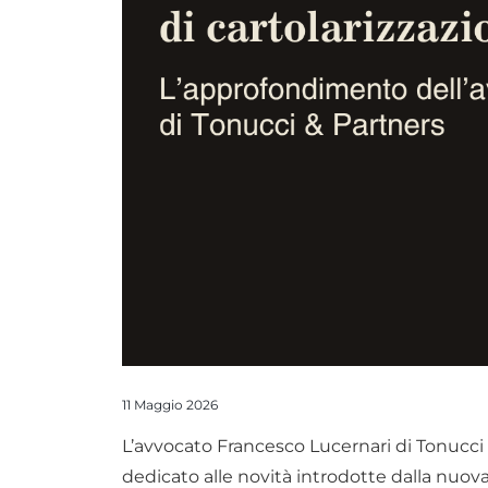
11 Maggio 2026
L’avvocato Francesco Lucernari di Tonucci
dedicato alle novità introdotte dalla nuov