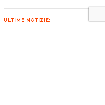
ULTIME NOTIZIE:
T-NEWS
MEDIA
PUBBLICAZIONI
EVENTI E WEBINAR
VIDEO
RICONOSCIMENTI E AWARDS
info@tonucci.com |
Webmail
| C.F./P.IVA 05008211004