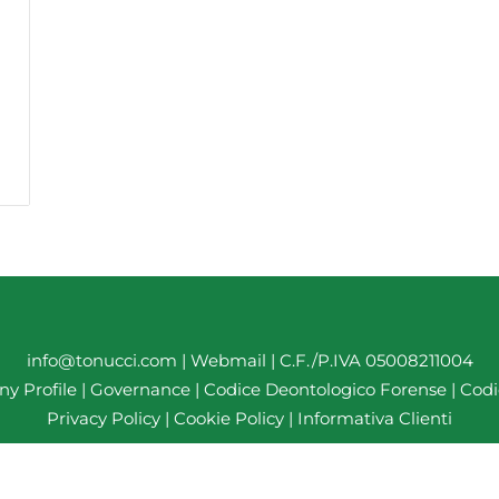
info@tonucci.com |
Webmail
| C.F./P.IVA 05008211004
y Profile
|
Governance
|
Codice Deontologico Forense
|
Codi
Privacy Policy
|
Cookie Policy
|
Informativa Clienti