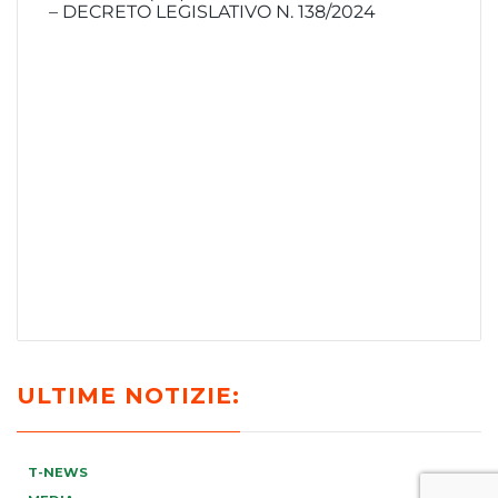
– DECRETO LEGISLATIVO N. 138/2024
ULTIME NOTIZIE:
T-NEWS