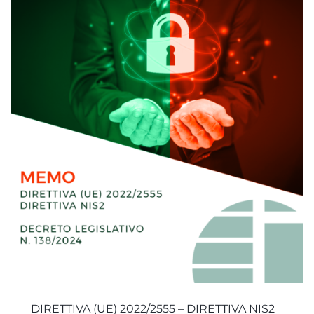
DIRETTIVA (UE) 2022/2555 – DIRETTIVA NIS2