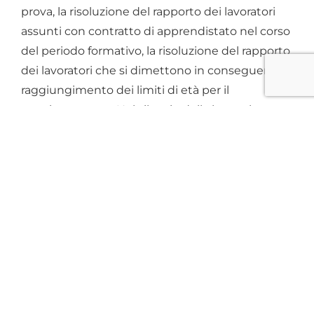
prova, la risoluzione del rapporto dei lavoratori
assunti con contratto di apprendistato nel corso
del periodo formativo, la risoluzione del rapporto
dei lavoratori che si dimettono in conseguenza del
raggiungimento dei limiti di età per il
pensionamento. Nel silenzio della legge, la nuova
procedura dovrebbe ritenersi applicabile a tutti i
casi di cui sopra.
Entro 5 giorni dalla cessazione (per qualsiasi causa)
del rapporto, il datore di lavoro deve inviare una
comunicazione in via telematica al centro per
l’Impiego. L’inottemperanza a tale obbligo
prevede una sanzione compresa tra 100 e 500
euro. La riforma nulla dice in proposito e, quindi,
non è chiaro se i 5 giorni decorrano, dall’esito dalla