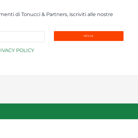
enti di Tonucci & Partners, iscriviti alle nostre
IVACY POLICY
info@tonucci.com |
Webmail
| C.F./P.IVA 05008211004
y Profile
|
Governance
|
Codice Deontologico Forense
|
Codi