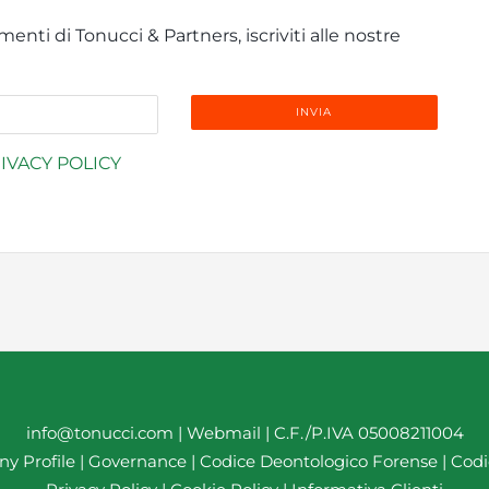
enti di Tonucci & Partners, iscriviti alle nostre
IVACY POLICY
info@tonucci.com |
Webmail
| C.F./P.IVA 05008211004
y Profile
|
Governance
|
Codice Deontologico Forense
|
Codi