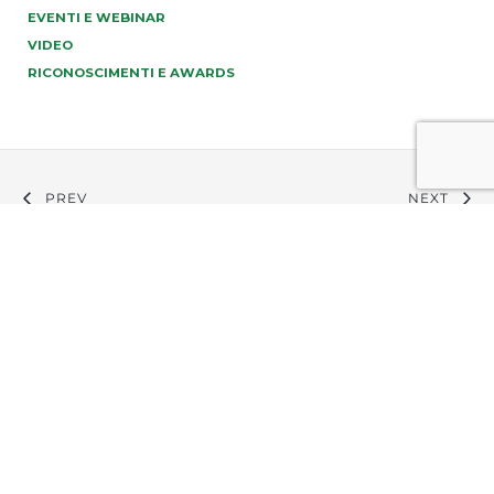
EVENTI E WEBINAR
VIDEO
RICONOSCIMENTI E AWARDS
PREV
NEXT
info@tonucci.com |
Webmail
| C.F./P.IVA 05008211004
Company Profile
|
Governance
|
Codice Deontologico
Forense
|
Codice Etico
Privacy Policy
|
Cookie Policy
|
Informativa Clienti