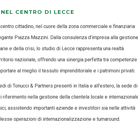
NEL CENTRO DI LECCE
 centro cittadino, nel cuore della zona commerciale e finanziaria
 elegante Piazza Mazzini. Dalla consulenza d’impresa alla gestion
rie e della crisi, lo studio di Lecce rappresenta una realtà
territorio nazionale, offrendo una sinergia perfetta tra competenze
ortare al meglio il tessuto imprenditoriale e i patrimoni privati.
di di Tonucci & Partners presenti in Italia e all’estero, la sede di
riferimento nella gestione della clientela locale e internazional
ci, assistendo importanti aziende e investitori sia nelle attività
plesse operazioni di internazionalizzazione e turnaround.