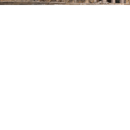
PER RAGGIUNGERCI
roporto del Salento (Brindisi Casale)