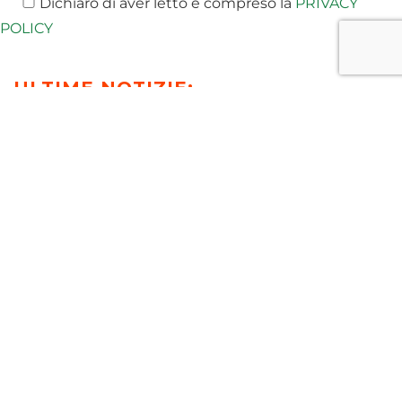
Dichiaro di aver letto e compreso la
PRIVACY
POLICY
ULTIME NOTIZIE:
T-NEWS
MEDIA
PUBBLICAZIONI
EVENTI E WEBINAR
VIDEO
RICONOSCIMENTI E AWARDS
PREV
NEXT