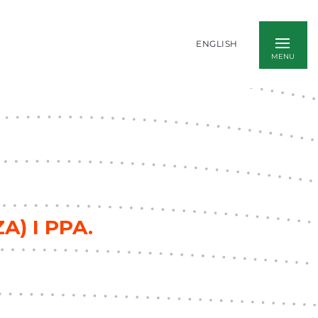
ENGLISH
) I PPA.