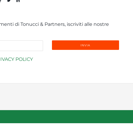
enti di Tonucci & Partners, iscriviti alle nostre
IVACY POLICY
info@tonucci.com |
Webmail
| C.F./P.IVA 05008211004