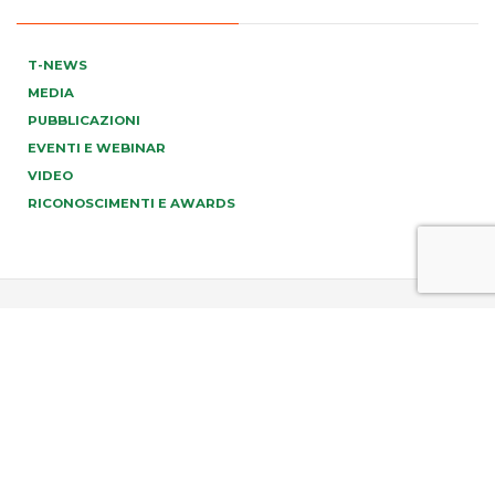
T-NEWS
MEDIA
PUBBLICAZIONI
EVENTI E WEBINAR
VIDEO
RICONOSCIMENTI E AWARDS
PREV
NEXT
info@tonucci.com |
Webmail
| C.F./P.IVA 05008211004
Company Profile
|
Governance
|
Codice Deontologico