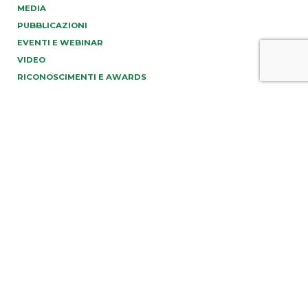
MEDIA
PUBBLICAZIONI
EVENTI E WEBINAR
VIDEO
RICONOSCIMENTI E AWARDS
PREV
NEXT
info@tonucci.com |
Webmail
| C.F./P.IVA 05008211004
Company Profile
|
Governance
|
Codice Deontologico
Forense
|
Codice Etico
Privacy Policy
|
Cookie Policy
|
Informativa Clienti