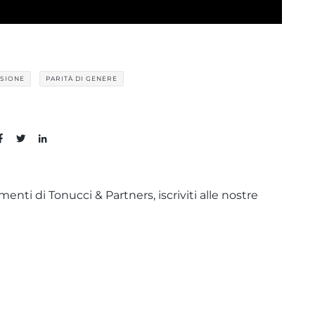
USIONE
PARITÀ DI GENERE
enti di Tonucci & Partners, iscriviti alle nostre
IVACY POLICY