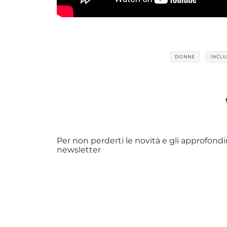
DONNE
INCL
Per non perderti le novità e gli approfondim
newsletter
Dichiaro di aver letto e compreso la
PR