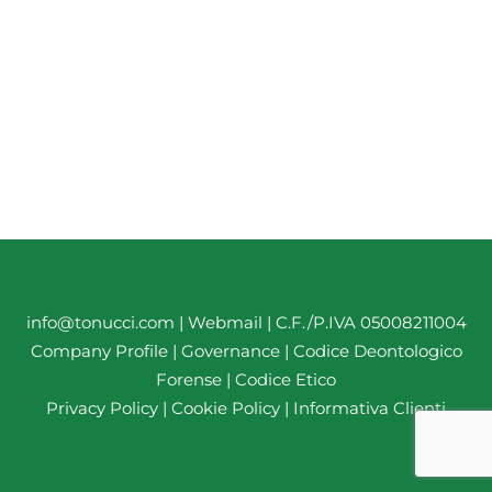
info@tonucci.com |
Webmail
| C.F./P.IVA 05008211004
Company Profile
|
Governance
|
Codice Deontologico
Forense
|
Codice Etico
Privacy Policy
|
Cookie Policy
|
Informativa Clienti