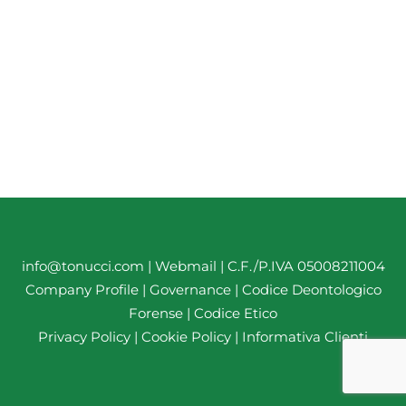
info@tonucci.com |
Webmail
| C.F./P.IVA 05008211004
Company Profile
|
Governance
|
Codice Deontologico
Forense
|
Codice Etico
Privacy Policy
|
Cookie Policy
|
Informativa Clienti