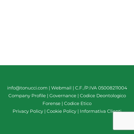
info@tonucci.com |
Webmail
| C.F./P.IVA 05008211004
Company Profile
|
Governance
|
Codice Deontologico
Forense
|
Codice Etico
Privacy Policy
|
Cookie Policy
|
Informativa Clienti