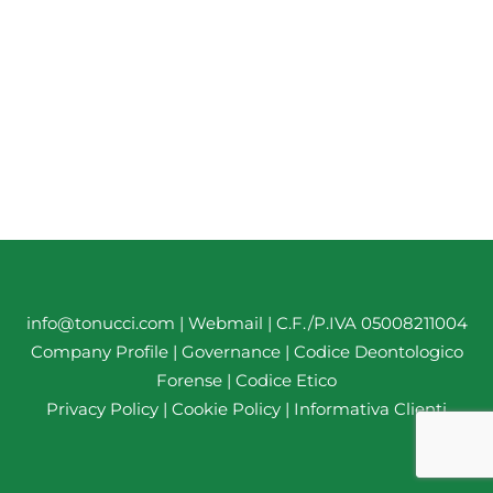
info@tonucci.com |
Webmail
| C.F./P.IVA 05008211004
Company Profile
|
Governance
|
Codice Deontologico
Forense
|
Codice Etico
Privacy Policy
|
Cookie Policy
|
Informativa Clienti