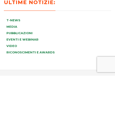
ULTIME NOTIZIE:
T-NEWS
MEDIA
PUBBLICAZIONI
EVENTI E WEBINAR
VIDEO
RICONOSCIMENTI E AWARDS
PREV
NEXT
info@tonucci.com |
Webmail
| C.F./P.IVA 05008211004