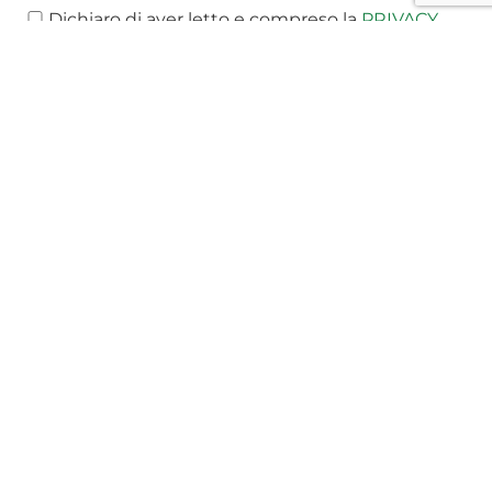
Dichiaro di aver letto e compreso la
PRIVACY
POLICY
ULTIME NOTIZIE:
T-NEWS
MEDIA
PUBBLICAZIONI
EVENTI E WEBINAR
VIDEO
RICONOSCIMENTI E AWARDS
PREV
NEXT