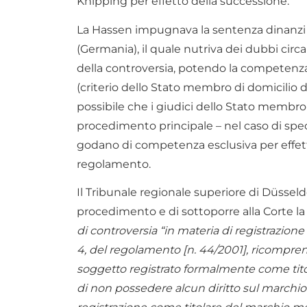
Knipping per effetto della successione.
La Hassen impugnava la sentenza dinanzi i
(Germania), il quale nutriva dei dubbi cir
della controversia, potendo la competenza p
(criterio dello Stato membro di domicilio
possibile che i giudici dello Stato membro
procedimento principale – nel caso di speci
godano di competenza esclusiva per effett
regolamento.
Il Tribunale regionale superiore di Düsseld
procedimento e di sottoporre alla Corte la
di controversia “in materia di registrazione o
4, del regolamento [n. 44/2001], ricompren
soggetto registrato formalmente come titol
di non possedere alcun diritto sul marchio 