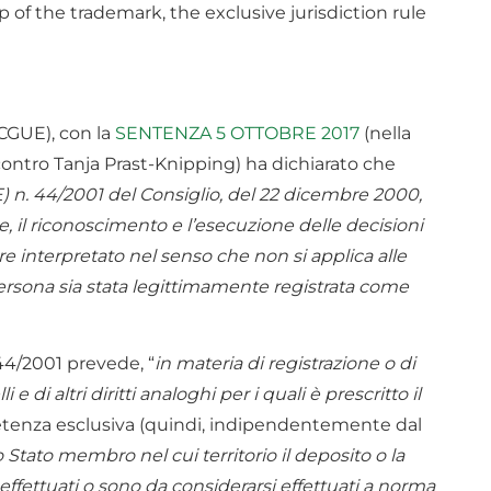
 of the trademark, the exclusive jurisdiction rule
(CGUE), con la
SENTENZA 5 OTTOBRE 2017
(nella
ontro Tanja Prast-Knipping) ha dichiarato che
E) n. 44/2001 del Consiglio, del 22 dicembre 2000,
 il riconoscimento e l’esecuzione delle decisioni
e interpretato nel senso che non si applica alle
ersona sia stata legittimamente registrata come
 44/2001 prevede, “
in materia di registrazione o di
e di altri diritti analoghi per i quali è prescritto il
etenza esclusiva (quindi, indipendentemente dal
lo Stato membro nel cui territorio il deposito o la
i effettuati o sono da considerarsi effettuati a norma