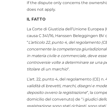
If the dispute only concerns the ownership
does not apply.
IL FATTO
La Corte di Giustizia dell’Unione Europea 
causa C 341/16, Hanssen Beleggingen BV c
“
L’articolo 22, punto 4, del regolamento (C
concernente la competenza giurisdizionale,
in materia civile e commerciale, deve esser
controversie volte a determinare se una p
titolare di un marchio
“.
L’art. 22, punto 4, del regolamento (CE) n.
validità di brevetti, marchi, disegni e modelli 
deposito ovvero la registrazione
“, la comp
domicilio del convenuto) de “
i giudici del
registrazione sono stati richiesti, sono stat