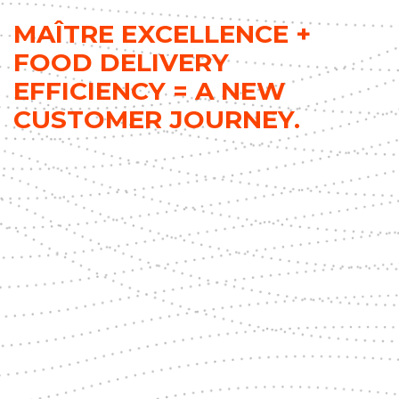
MAÎTRE EXCELLENCE +
FOOD DELIVERY
EFFICIENCY = A NEW
CUSTOMER JOURNEY.