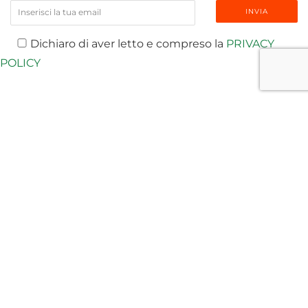
Dichiaro di aver letto e compreso la
PRIVACY
POLICY
ULTIME NOTIZIE:
T-NEWS
MEDIA
PUBBLICAZIONI
EVENTI E WEBINAR
VIDEO
RICONOSCIMENTI E AWARDS