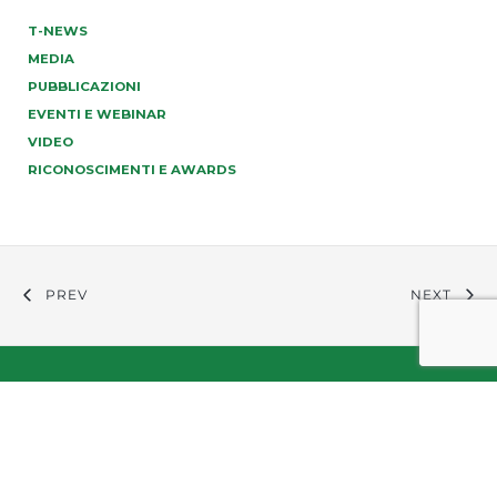
T-NEWS
MEDIA
PUBBLICAZIONI
EVENTI E WEBINAR
VIDEO
RICONOSCIMENTI E AWARDS
PREV
NEXT
info@tonucci.com |
Webmail
| C.F./P.IVA 05008211004
Company Profile
|
Governance
|
Codice Deontologico
Forense
|
Codice Etico