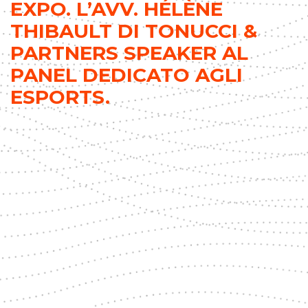
EXPO. L’AVV. HÉLÈNE
THIBAULT DI TONUCCI &
PARTNERS SPEAKER AL
PANEL DEDICATO AGLI
ESPORTS.