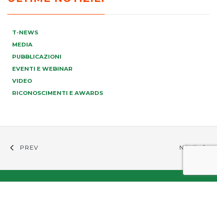
T-NEWS
MEDIA
PUBBLICAZIONI
EVENTI E WEBINAR
VIDEO
RICONOSCIMENTI E AWARDS
PREV
NEXT
info@tonucci.com |
Webmail
| C.F./P.IVA 05008211004