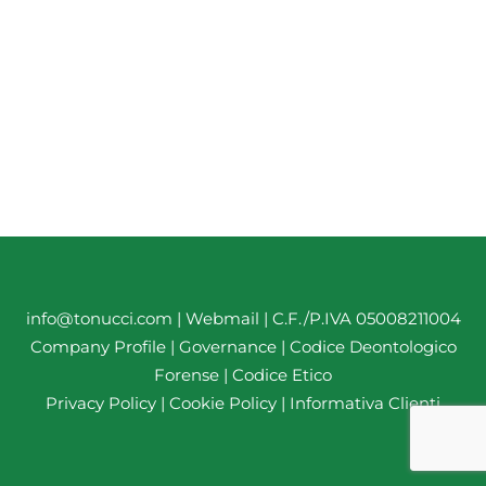
info@tonucci.com |
Webmail
| C.F./P.IVA 05008211004
Company Profile
|
Governance
|
Codice Deontologico
Forense
|
Codice Etico
Privacy Policy
|
Cookie Policy
|
Informativa Clienti