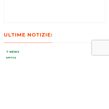
ULTIME NOTIZIE:
T-NEWS
MEDIA
PUBBLICAZIONI
EVENTI E WEBINAR
VIDEO
RICONOSCIMENTI E AWARDS