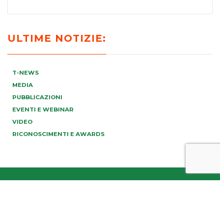
ULTIME NOTIZIE:
T-NEWS
MEDIA
PUBBLICAZIONI
EVENTI E WEBINAR
VIDEO
RICONOSCIMENTI E AWARDS
info@tonucci.com |
Webmail
| C.F./P.IVA 05008211004
Company Profile
|
Governance
|
Codice Deontologico