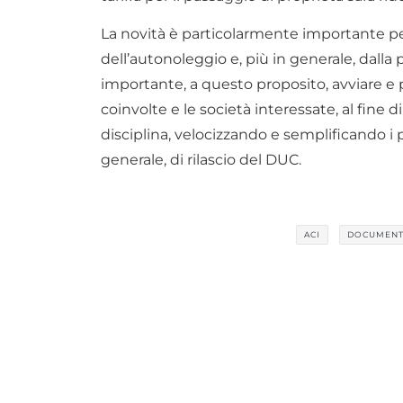
La novità è particolarmente importante pe
dell’autonoleggio e, più in generale, dalla p
importante, a questo proposito, avviare e p
coinvolte e le società interessate, al fine
disciplina, velocizzando e semplificando i
generale, di rilascio del DUC.
ACI
DOCUMENT
Per non perderti le novità e gli approfondim
newsletter