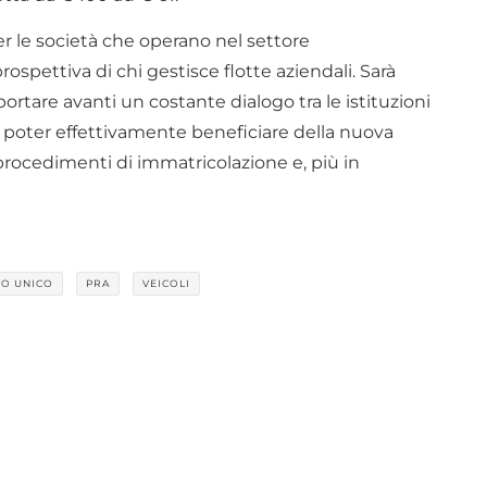
r le società che operano nel settore
rospettiva di chi gestisce flotte aziendali. Sarà
ortare avanti un costante dialogo tra le istituzioni
 di poter effettivamente beneficiare della nuova
 procedimenti di immatricolazione e, più in
O UNICO
PRA
VEICOLI
enti di Tonucci & Partners, iscriviti alle nostre