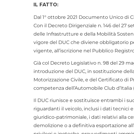
IL FATTO:
Dal 1° ottobre 2021 Documento Unico di Ci
Con il Decreto Dirigenziale n. 146 del 27 
delle Infrastrutture e della Mobilità Sosten
vigore del DUC che diviene obbligatorio per
vigente, all’iscrizione nel Pubblico Regist
Già col Decreto Legislativo n. 98 del 29 ma
introduzione del DUC, in sostituzione della 
Motorizzazione Civile, e del Certificato di P
competenza dell’Automobile Club d’Italia (
Il DUC riunisce e sostituisce entrambi i su
riguardanti il veicolo, inclusi i dati tecnici e
giuridico-patrimoniale, i dati relativi alla 
demolizione o a definitiva esportazione all’e
privilegi e ipoteche, provvedimenti amminis