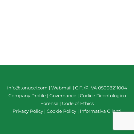
info@tonucci.com |
Webmail
| C.F./P.IVA 05008211004
Company Profile
|
Governance
|
Codice Deontologico
Forense
|
Code of Ethics
Privacy Policy
|
Cookie Policy
|
Informativa Clienti