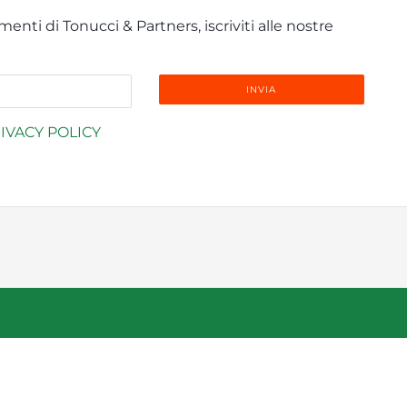
enti di Tonucci & Partners, iscriviti alle nostre
IVACY POLICY
info@tonucci.com |
Webmail
| C.F./P.IVA 05008211004
y Profile
|
Governance
|
Codice Deontologico Forense
|
Codi
Privacy Policy
|
Cookie Policy
|
Informativa Clienti