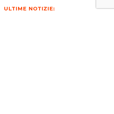
ULTIME NOTIZIE:
T-NEWS
MEDIA
PUBBLICAZIONI
EVENTI E WEBINAR
VIDEO
RICONOSCIMENTI E AWARDS
PREV
NEXT