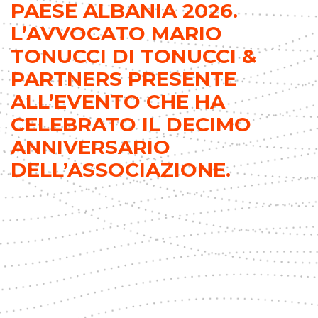
PAESE ALBANIA 2026.
L’AVVOCATO MARIO
TONUCCI DI TONUCCI &
PARTNERS PRESENTE
ALL’EVENTO CHE HA
CELEBRATO IL DECIMO
ANNIVERSARIO
DELL’ASSOCIAZIONE.