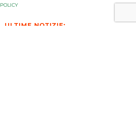
POLICY
ULTIME NOTIZIE:
T-NEWS
MEDIA
PUBBLICAZIONI
EVENTI E WEBINAR
VIDEO
RICONOSCIMENTI E AWARDS
PREV
NEXT